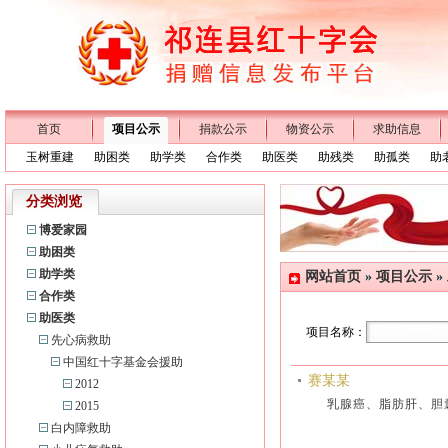
首页
项目公示
捐款公示
物资公示
求助信息
玉树重建
助困类
助学类
合作类
助医类
助残类
助孤类
助
分类浏览
博爱家园
助困类
助学类
网站首页
»
项目公示
»
合作类
助医类
项目名称：
先心病救助
中国红十字基金会援助
赛某某
2012
乳腺癌、脂肪肝、
2015
白内障救助