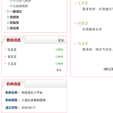
小儿疝气救助
王某某
白血病救助
重度智障，长期服
一般项目
助残类
助孤类
却某某
助老类
长期瘫痪在床
救助信息
更多
马某某
糖尿病、慢性气管
张某某
已救助
赛某某
已救助
王某某
已救助
4
条记录
更多..
机构信息
机构名称：
祁连县红十字会
机构类型：
人道社会救助团体
成立时间：
2010-09-17