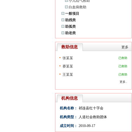
小儿疝气救助
白血病救助
一般项目
助残类
助孤类
助老类
救助信息
更多
张某某
已救助
赛某某
已救助
王某某
已救助
更多..
机构信息
机构名称：
祁连县红十字会
机构类型：
人道社会救助团体
成立时间：
2010-09-17