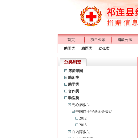
首页
项目公示
捐款公示
助困类
助医类
助孤类
分类浏览
博爱家园
助困类
助学类
合作类
助医类
先心病救助
中国红十字基金会援助
2012
2015
白内障救助