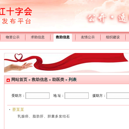
物资公示
求助信息
救助信息
友情公示
组织建设
网站首页
»
救助信息
»
助医类
» 列表
受助方：
地 址：
援助方：
赛某某
乳腺癌、脂肪肝、胆囊多发结石