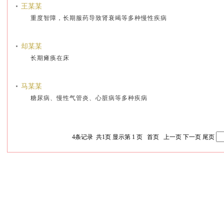
王某某
重度智障，长期服药导致肾衰竭等多种慢性疾病
却某某
长期瘫痪在床
马某某
糖尿病、慢性气管炎、心脏病等多种疾病
4
条记录 共
1
页 显示第
1
页
首页
上一页
下一页
尾页