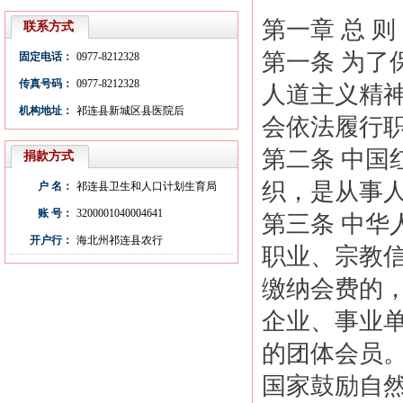
第一章 总 则
联系方式
第一条 为
固定电话：
0977-8212328
传真号码：
0977-8212328
人道主义精
机构地址：
祁连县新城区县医院后
会依法履行
第二条 中
捐款方式
织，是从事
户 名：
祁连县卫生和人口计划生育局
账 号：
3200001040004641
第三条 中
开户行：
海北州祁连县农行
职业、宗教
缴纳会费的
企业、事业
的团体会员
国家鼓励自