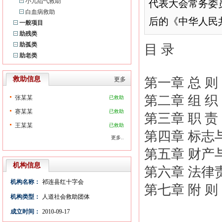
小儿疝气救助
代表大会常务委员
白血病救助
后的《中华人民共
一般项目
助残类
助孤类
目 录
助老类
救助信息
第一章 总 则
更多
第二章 组 织
张某某
已救助
赛某某
已救助
第三章 职 责
王某某
已救助
第四章 标志
更多..
第五章 财产
机构信息
第六章 法律
机构名称：
祁连县红十字会
第七章 附 则
机构类型：
人道社会救助团体
成立时间：
2010-09-17