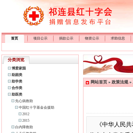
首页
项目公示
捐款公示
物资公示
求助信息
分类浏览
博爱家园
助困类
助学类
网站首页
»
政策法规
»
合作类
助医类
先心病救助
中国红十字基金会援助
2012
2015
《中华人民共
白内障救助