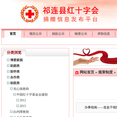
首页
项目公示
捐款公示
物资公示
求助信息
分类浏览
博爱家园
助困类
助学类
网站首页
»
规章制度
»
合作类
助医类
先心病救助
中国红十字基金会援助
2012
2015
办事指南——造血干细
白内障救助